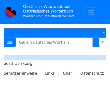
Oostfräisk Woordenbauk
Ostfriesisches Wörterbuch
Wörterbuch fürs Ostfriesische Platt
oostfraeisk.org
Benutzerhinweise
|
Links
|
Über
|
Datenschutz