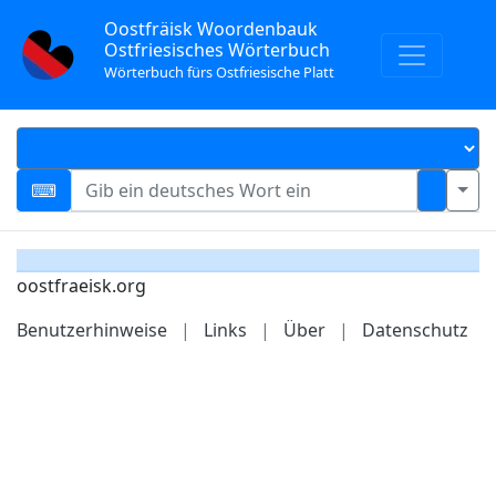
Oostfräisk Woordenbauk
Ostfriesisches Wörterbuch
Wörterbuch fürs Ostfriesische Platt
oostfraeisk.org
Benutzerhinweise
|
Links
|
Über
|
Datenschutz