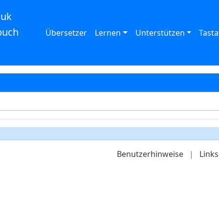
auk
buch
Übersetzer
Lernen
Unterstützen
Tasta
Benutzerhinweise
|
Links