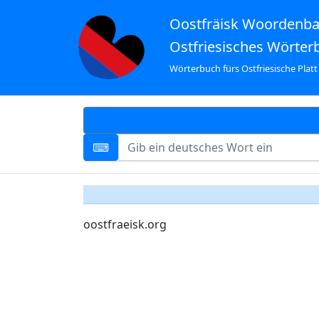
Oostfräisk Woordenb
Ostfriesisches Wörter
Wörterbuch fürs Ostfriesische Platt
oostfraeisk.org