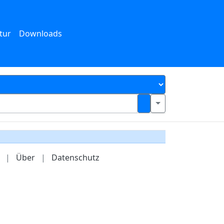
tur
Downloads
|
Über
|
Datenschutz