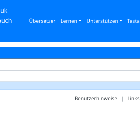
auk
buch
Übersetzer
Lernen
Unterstützen
Tasta
Benutzerhinweise
|
Links