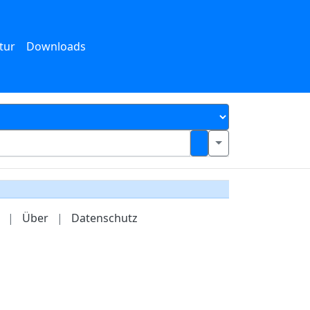
tur
Downloads
|
Über
|
Datenschutz