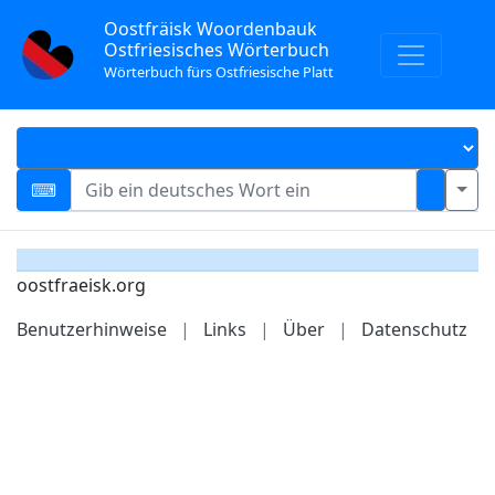
Oostfräisk Woordenbauk
Ostfriesisches Wörterbuch
Wörterbuch fürs Ostfriesische Platt
oostfraeisk.org
Benutzerhinweise
|
Links
|
Über
|
Datenschutz