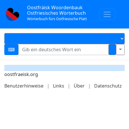
Oostfräisk Woordenbauk
Ostfriesisches Wörterbuch
Wörterbuch fürs Ostfriesische Platt
oostfraeisk.org
Benutzerhinweise
|
Links
|
Über
|
Datenschutz