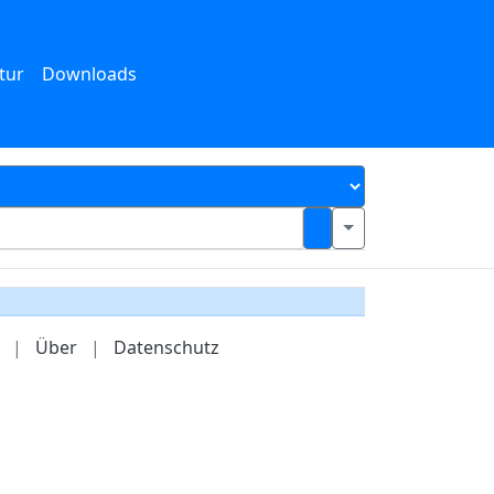
tur
Downloads
|
Über
|
Datenschutz