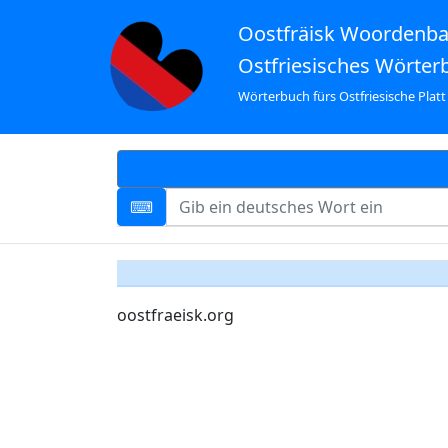
Oostfräisk Woordenb
Ostfriesisches Wörter
Wörterbuch fürs Ostfriesische Platt
oostfraeisk.org