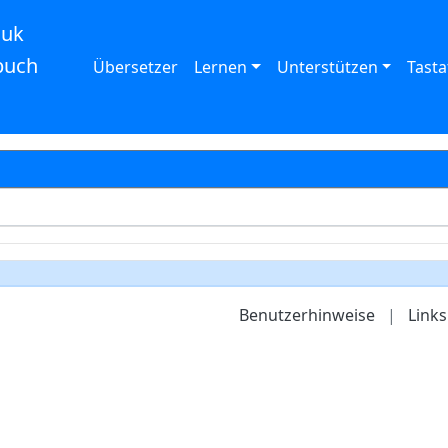
auk
buch
Übersetzer
Lernen
Unterstützen
Tasta
Benutzerhinweise
|
Links