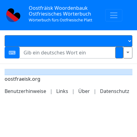
Oostfräisk Woordenbauk
Ostfriesisches Wörterbuch
Wörterbuch fürs Ostfriesische Platt
oostfraeisk.org
Benutzerhinweise
|
Links
|
Über
|
Datenschutz