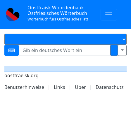
Oostfräisk Woordenbauk
Ostfriesisches Wörterbuch
Wörterbuch fürs Ostfriesische Platt
oostfraeisk.org
Benutzerhinweise
|
Links
|
Über
|
Datenschutz