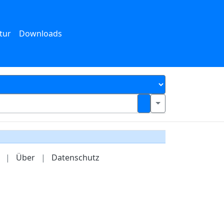
tur
Downloads
|
Über
|
Datenschutz