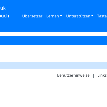
auk
buch
Übersetzer
Lernen
Unterstützen
Tasta
Benutzerhinweise
|
Links