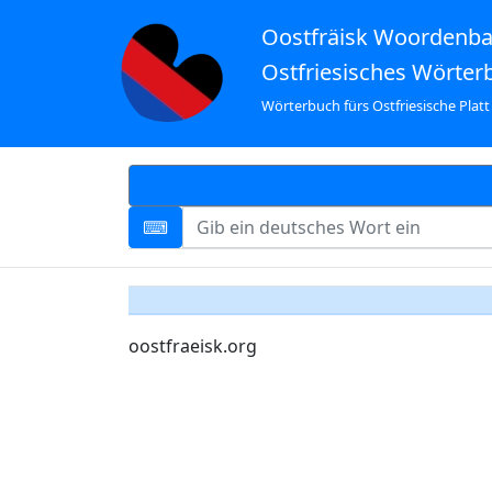
Oostfräisk Woordenb
Ostfriesisches Wörter
Wörterbuch fürs Ostfriesische Platt
oostfraeisk.org