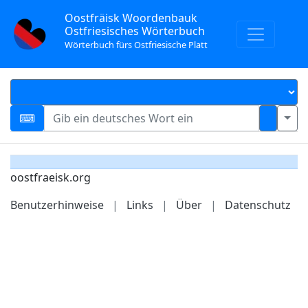
Oostfräisk Woordenbauk
Ostfriesisches Wörterbuch
Wörterbuch fürs Ostfriesische Platt
oostfraeisk.org
Benutzerhinweise
|
Links
|
Über
|
Datenschutz