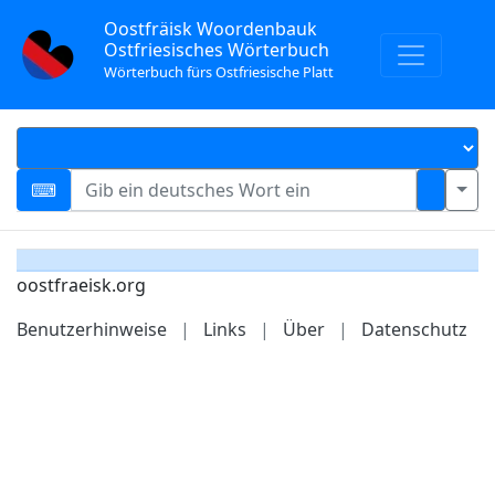
Oostfräisk Woordenbauk
Ostfriesisches Wörterbuch
Wörterbuch fürs Ostfriesische Platt
oostfraeisk.org
Benutzerhinweise
|
Links
|
Über
|
Datenschutz