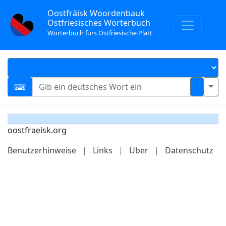
Oostfräisk Woordenbauk
Ostfriesisches Wörterbuch
Wörterbuch fürs Ostfriesische Platt
oostfraeisk.org
Benutzerhinweise
|
Links
|
Über
|
Datenschutz