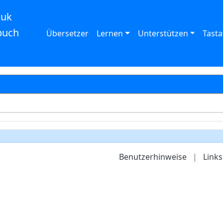
auk
buch
Übersetzer
Lernen
Unterstützen
Tasta
Benutzerhinweise
|
Links