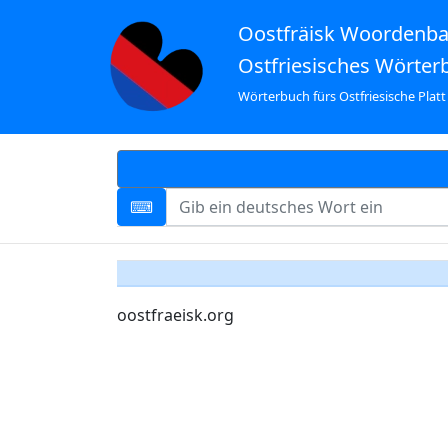
Oostfräisk Woordenb
Ostfriesisches Wörter
Wörterbuch fürs Ostfriesische Platt
oostfraeisk.org