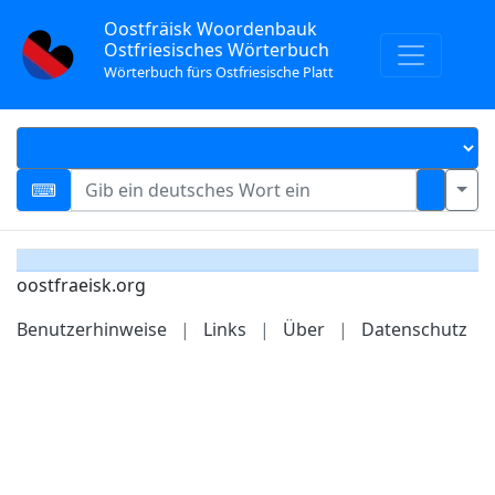
Oostfräisk Woordenbauk
Ostfriesisches Wörterbuch
Wörterbuch fürs Ostfriesische Platt
oostfraeisk.org
Benutzerhinweise
|
Links
|
Über
|
Datenschutz