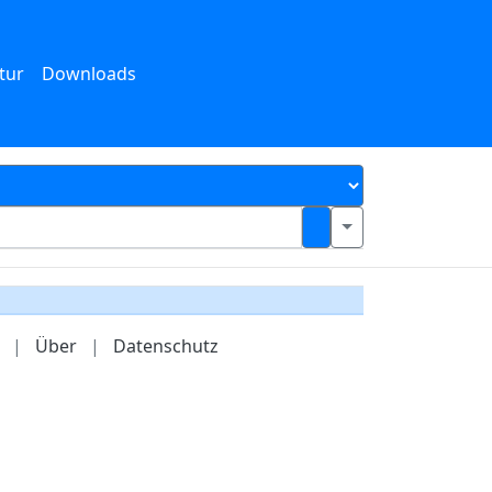
tur
Downloads
|
Über
|
Datenschutz