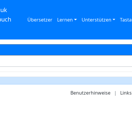
auk
buch
Übersetzer
Lernen
Unterstützen
Tasta
Benutzerhinweise
|
Links