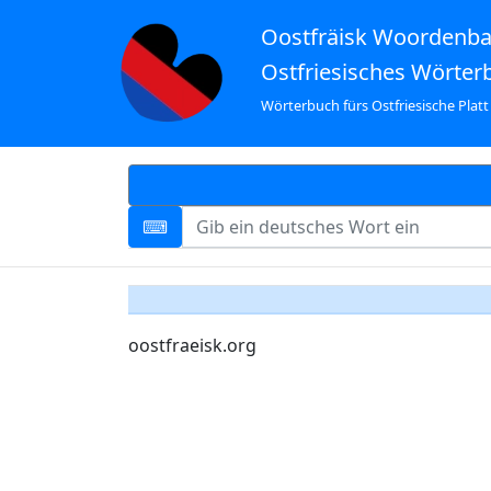
Oostfräisk Woordenb
Ostfriesisches Wörter
Wörterbuch fürs Ostfriesische Platt
oostfraeisk.org