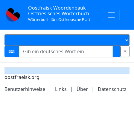
Oostfräisk Woordenbauk
Ostfriesisches Wörterbuch
Wörterbuch fürs Ostfriesische Platt
oostfraeisk.org
Benutzerhinweise
|
Links
|
Über
|
Datenschutz