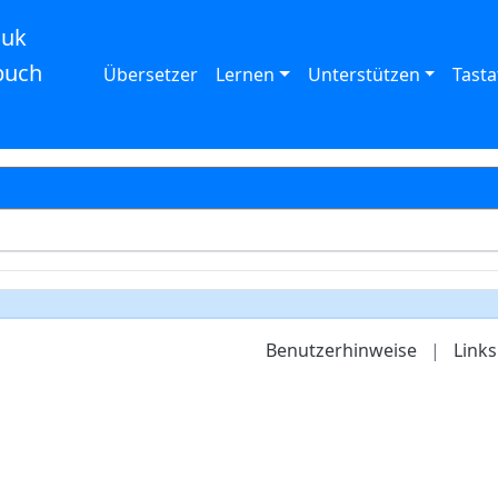
auk
buch
Übersetzer
Lernen
Unterstützen
Tasta
Benutzerhinweise
|
Links