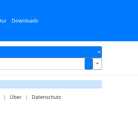
tur
Downloads
|
Über
|
Datenschutz