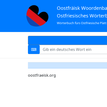
Oostfräisk Woordenb
Ostfriesisches Wörter
Wörterbuch fürs Ostfriesische Platt
oostfraeisk.org