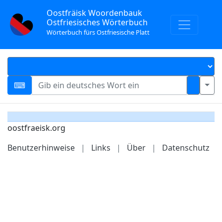
Oostfräisk Woordenbauk
Ostfriesisches Wörterbuch
Wörterbuch fürs Ostfriesische Platt
oostfraeisk.org
Benutzerhinweise
|
Links
|
Über
|
Datenschutz