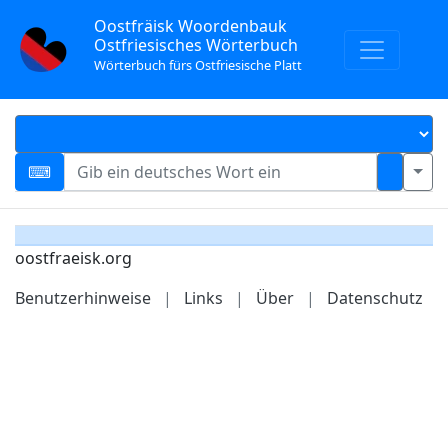
Oostfräisk Woordenbauk
Ostfriesisches Wörterbuch
Wörterbuch fürs Ostfriesische Platt
oostfraeisk.org
Benutzerhinweise
|
Links
|
Über
|
Datenschutz