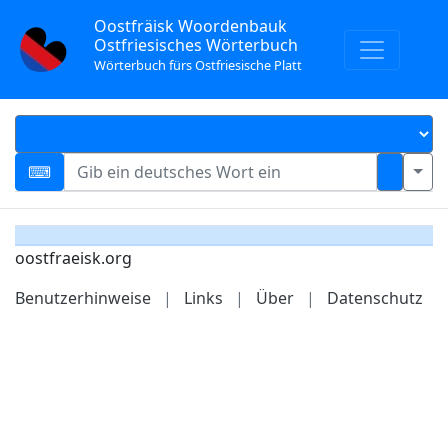
Oostfräisk Woordenbauk
Ostfriesisches Wörterbuch
Wörterbuch fürs Ostfriesische Platt
oostfraeisk.org
Benutzerhinweise
|
Links
|
Über
|
Datenschutz