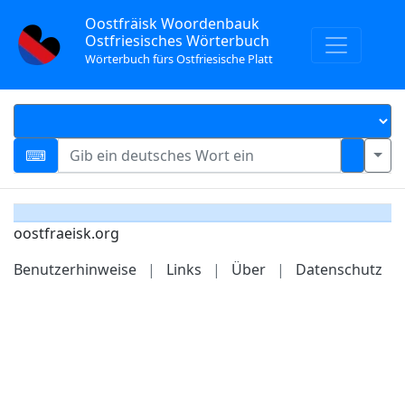
Oostfräisk Woordenbauk
Ostfriesisches Wörterbuch
Wörterbuch fürs Ostfriesische Platt
oostfraeisk.org
Benutzerhinweise
|
Links
|
Über
|
Datenschutz