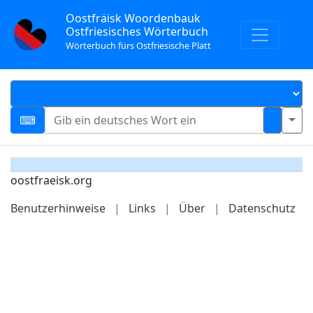
Oostfräisk Woordenbauk
Ostfriesisches Wörterbuch
Wörterbuch fürs Ostfriesische Platt
oostfraeisk.org
Benutzerhinweise
|
Links
|
Über
|
Datenschutz