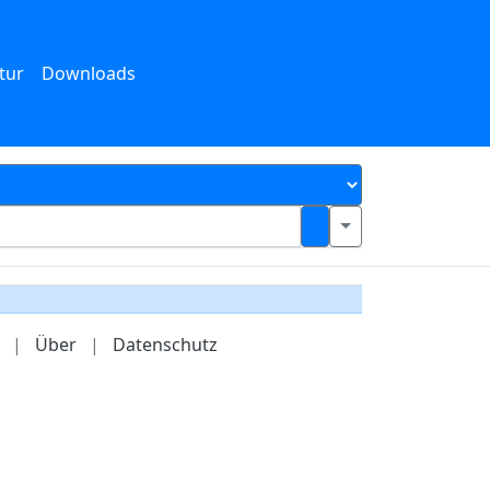
tur
Downloads
|
Über
|
Datenschutz