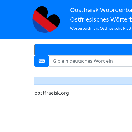
Oostfräisk Woordenb
Ostfriesisches Wörter
Wörterbuch fürs Ostfriesische Platt
oostfraeisk.org