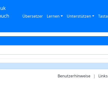
auk
buch
Übersetzer
Lernen
Unterstützen
Tasta
Benutzerhinweise
|
Links