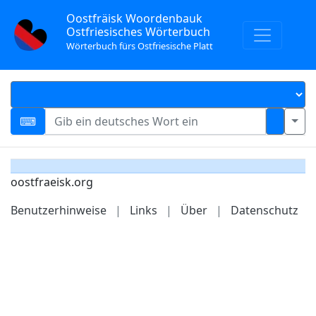
Oostfräisk Woordenbauk
Ostfriesisches Wörterbuch
Wörterbuch fürs Ostfriesische Platt
oostfraeisk.org
Benutzerhinweise
|
Links
|
Über
|
Datenschutz