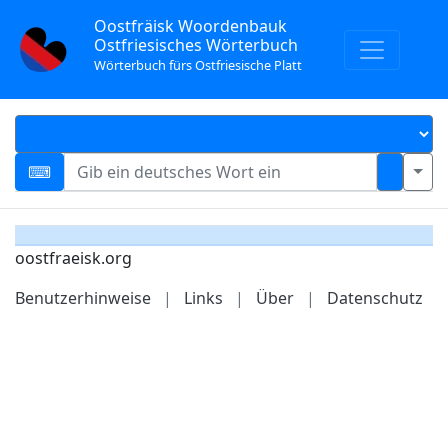
Oostfräisk Woordenbauk
Ostfriesisches Wörterbuch
Wörterbuch fürs Ostfriesische Platt
oostfraeisk.org
Benutzerhinweise
|
Links
|
Über
|
Datenschutz