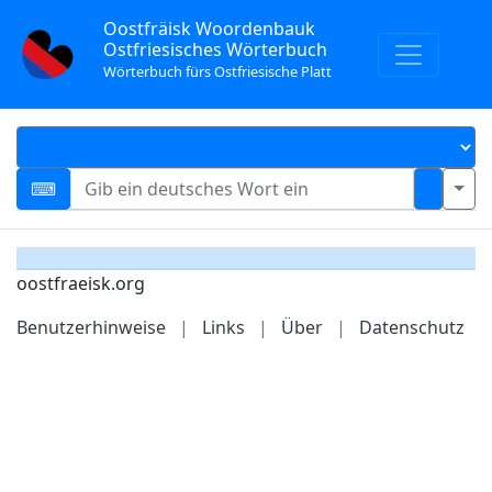
Oostfräisk Woordenbauk
Ostfriesisches Wörterbuch
Wörterbuch fürs Ostfriesische Platt
oostfraeisk.org
Benutzerhinweise
|
Links
|
Über
|
Datenschutz