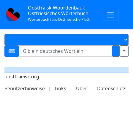
Oostfräisk Woordenbauk
Ostfriesisches Wörterbuch
Wörterbuch fürs Ostfriesische Platt
oostfraeisk.org
Benutzerhinweise
|
Links
|
Über
|
Datenschutz