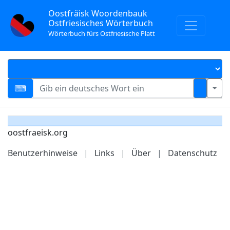
Oostfräisk Woordenbauk
Ostfriesisches Wörterbuch
Wörterbuch fürs Ostfriesische Platt
oostfraeisk.org
Benutzerhinweise
|
Links
|
Über
|
Datenschutz