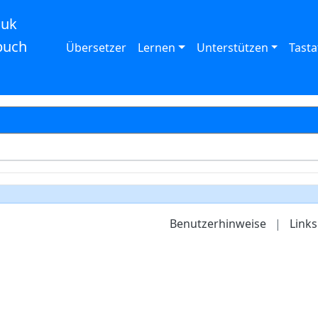
auk
buch
Übersetzer
Lernen
Unterstützen
Tasta
Benutzerhinweise
|
Links