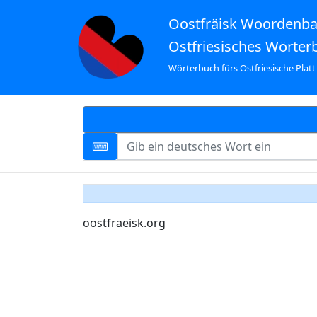
Oostfräisk Woordenb
Ostfriesisches Wörter
Wörterbuch fürs Ostfriesische Platt
oostfraeisk.org