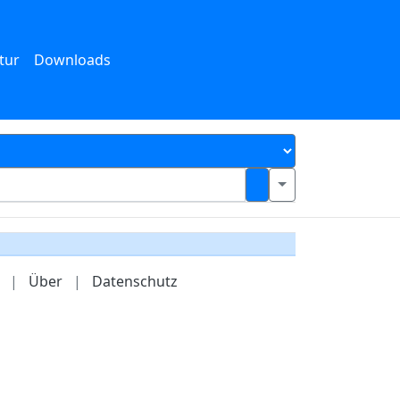
tur
Downloads
|
Über
|
Datenschutz