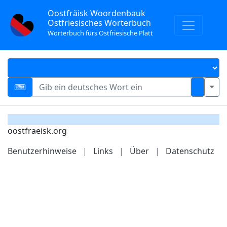
Oostfräisk Woordenbauk
Ostfriesisches Wörterbuch
Wörterbuch fürs Ostfriesische Platt
oostfraeisk.org
Benutzerhinweise
|
Links
|
Über
|
Datenschutz