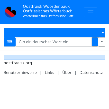
Oostfräisk Woordenbauk
Ostfriesisches Wörterbuch
Wörterbuch fürs Ostfriesische Platt
oostfraeisk.org
Benutzerhinweise
|
Links
|
Über
|
Datenschutz