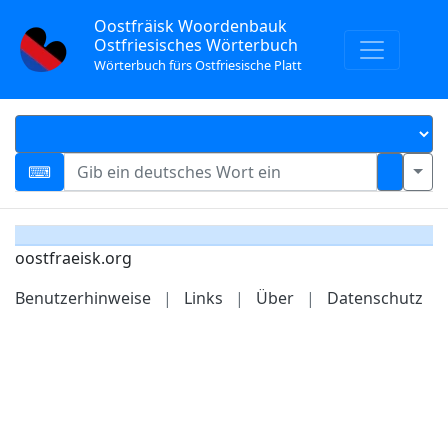
Oostfräisk Woordenbauk
Ostfriesisches Wörterbuch
Wörterbuch fürs Ostfriesische Platt
oostfraeisk.org
Benutzerhinweise
|
Links
|
Über
|
Datenschutz