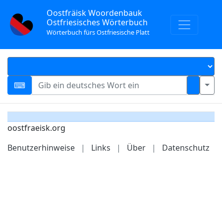
Oostfräisk Woordenbauk
Ostfriesisches Wörterbuch
Wörterbuch fürs Ostfriesische Platt
oostfraeisk.org
Benutzerhinweise
|
Links
|
Über
|
Datenschutz