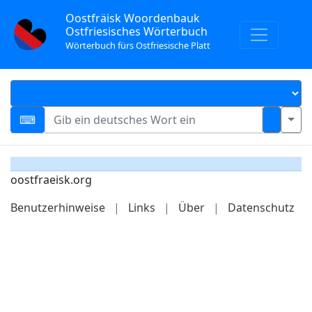
Oostfräisk Woordenbauk
Ostfriesisches Wörterbuch
Wörterbuch fürs Ostfriesische Platt
oostfraeisk.org
Benutzerhinweise
|
Links
|
Über
|
Datenschutz