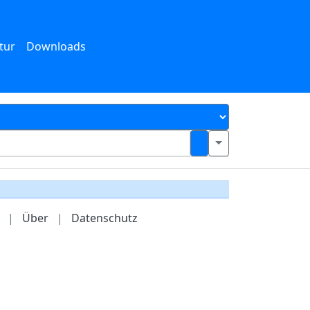
tur
Downloads
|
Über
|
Datenschutz