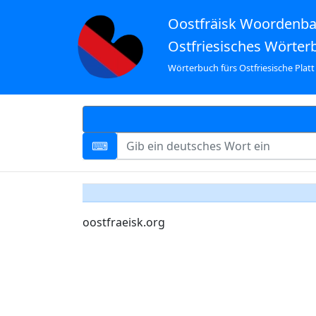
Oostfräisk Woordenb
Ostfriesisches Wörter
Wörterbuch fürs Ostfriesische Platt
oostfraeisk.org