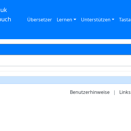
auk
buch
Übersetzer
Lernen
Unterstützen
Tasta
Benutzerhinweise
|
Links