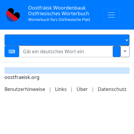
Oostfräisk Woordenbauk
Ostfriesisches Wörterbuch
Wörterbuch fürs Ostfriesische Platt
oostfraeisk.org
Benutzerhinweise
|
Links
|
Über
|
Datenschutz