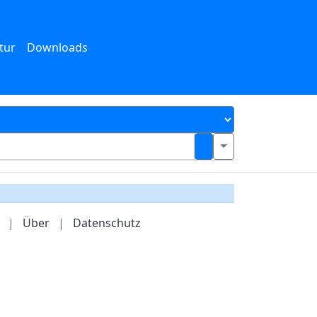
tur
Downloads
|
Über
|
Datenschutz