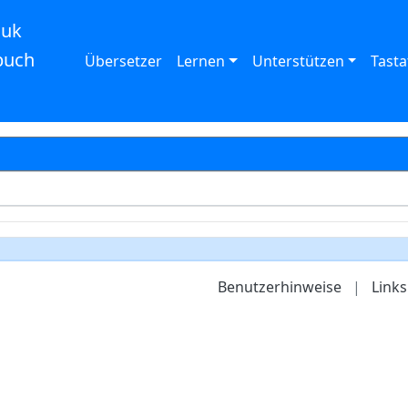
auk
buch
Übersetzer
Lernen
Unterstützen
Tasta
Benutzerhinweise
|
Links