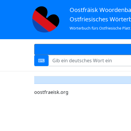
Oostfräisk Woordenb
Ostfriesisches Wörter
Wörterbuch fürs Ostfriesische Platt
oostfraeisk.org