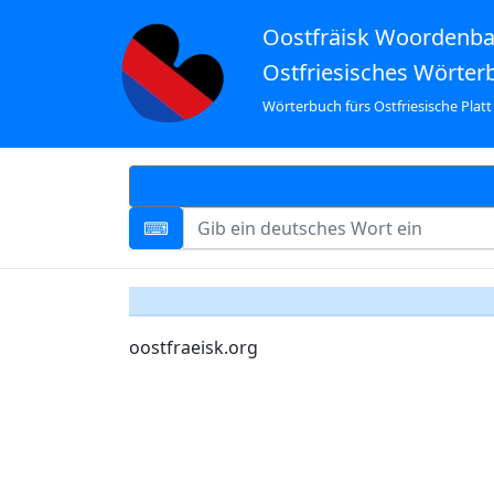
Oostfräisk Woordenb
Ostfriesisches Wörter
Wörterbuch fürs Ostfriesische Platt
oostfraeisk.org