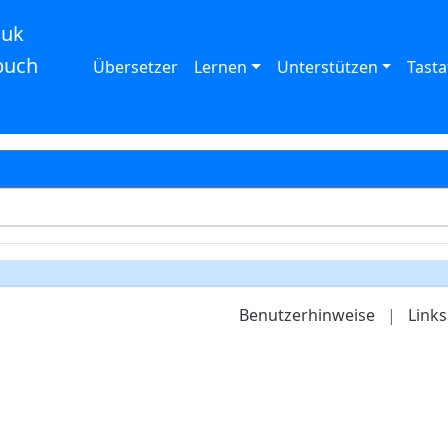
auk
buch
Übersetzer
Lernen
Unterstützen
Tasta
Benutzerhinweise
|
Links