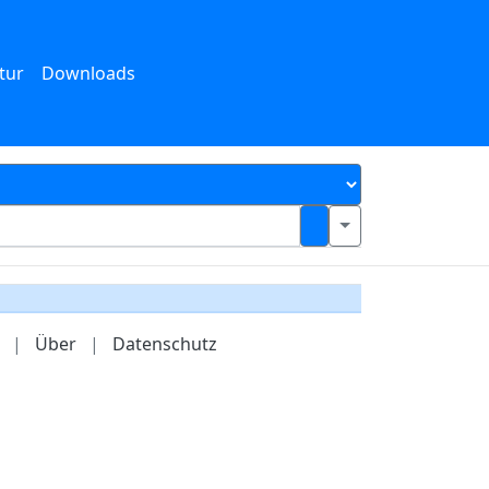
tur
Downloads
|
Über
|
Datenschutz