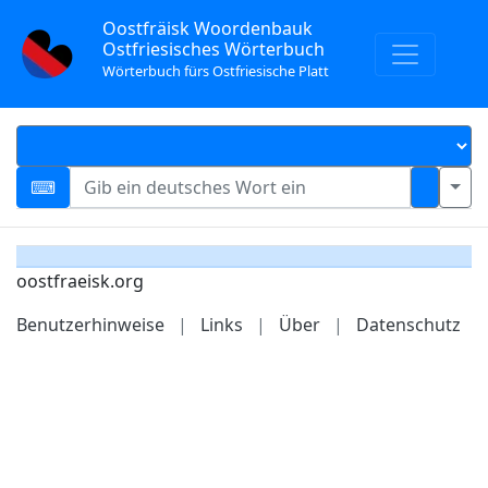
Oostfräisk Woordenbauk
Ostfriesisches Wörterbuch
Wörterbuch fürs Ostfriesische Platt
oostfraeisk.org
Benutzerhinweise
|
Links
|
Über
|
Datenschutz