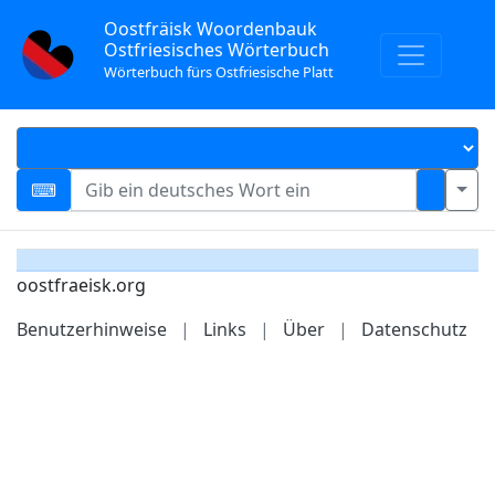
Oostfräisk Woordenbauk
Ostfriesisches Wörterbuch
Wörterbuch fürs Ostfriesische Platt
oostfraeisk.org
Benutzerhinweise
|
Links
|
Über
|
Datenschutz