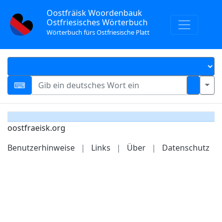
Oostfräisk Woordenbauk
Ostfriesisches Wörterbuch
Wörterbuch fürs Ostfriesische Platt
oostfraeisk.org
Benutzerhinweise
|
Links
|
Über
|
Datenschutz