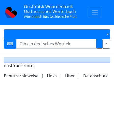
Oostfräisk Woordenbauk
Ostfriesisches Wörterbuch
Wörterbuch fürs Ostfriesische Platt
oostfraeisk.org
Benutzerhinweise
|
Links
|
Über
|
Datenschutz