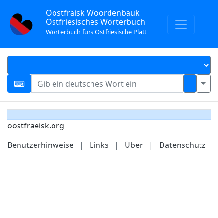
Oostfräisk Woordenbauk
Ostfriesisches Wörterbuch
Wörterbuch fürs Ostfriesische Platt
oostfraeisk.org
Benutzerhinweise
|
Links
|
Über
|
Datenschutz