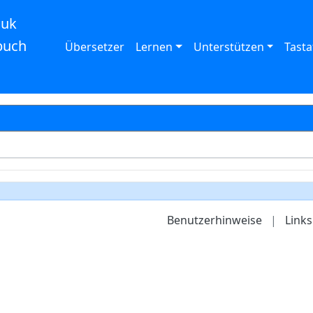
auk
buch
Übersetzer
Lernen
Unterstützen
Tasta
Benutzerhinweise
|
Links