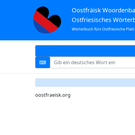
Oostfräisk Woordenb
Ostfriesisches Wörter
Wörterbuch fürs Ostfriesische Platt
oostfraeisk.org