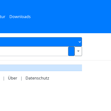
tur
Downloads
|
Über
|
Datenschutz