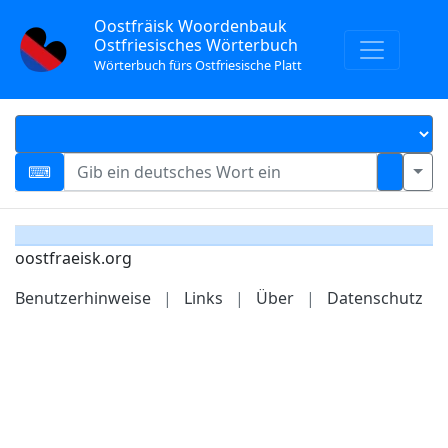
Oostfräisk Woordenbauk
Ostfriesisches Wörterbuch
Wörterbuch fürs Ostfriesische Platt
oostfraeisk.org
Benutzerhinweise
|
Links
|
Über
|
Datenschutz