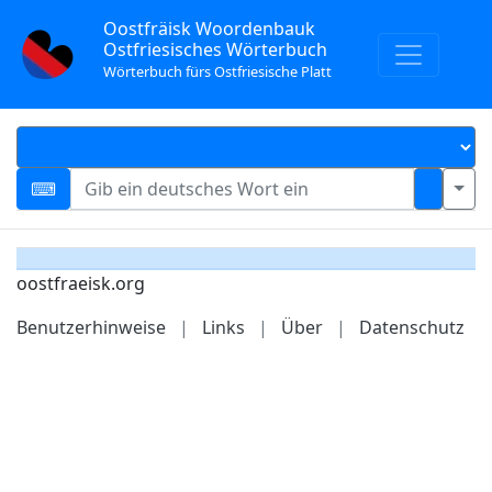
Oostfräisk Woordenbauk
Ostfriesisches Wörterbuch
Wörterbuch fürs Ostfriesische Platt
oostfraeisk.org
Benutzerhinweise
|
Links
|
Über
|
Datenschutz