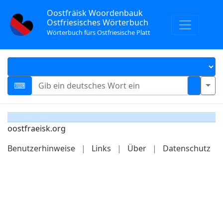
Oostfräisk Woordenbauk
Ostfriesisches Wörterbuch
Wörterbuch fürs Ostfriesische Platt
oostfraeisk.org
Benutzerhinweise
|
Links
|
Über
|
Datenschutz