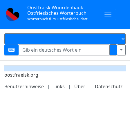
Oostfräisk Woordenbauk
Ostfriesisches Wörterbuch
Wörterbuch fürs Ostfriesische Platt
oostfraeisk.org
Benutzerhinweise
|
Links
|
Über
|
Datenschutz