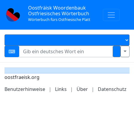
Oostfräisk Woordenbauk
Ostfriesisches Wörterbuch
Wörterbuch fürs Ostfriesische Platt
oostfraeisk.org
Benutzerhinweise
|
Links
|
Über
|
Datenschutz